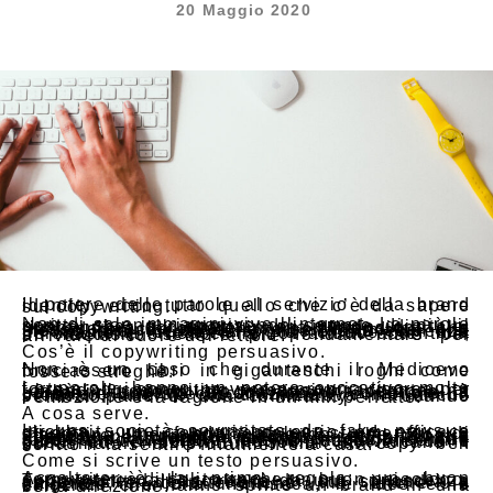
20 Maggio 2020
Il potere delle parole al servizio della brand identity: ecco tutto quello che c’è da sapere sul copywriting.
Non di sole immagini vive l’internet. Le parole scritte stanno riacquisendo sempre di più il posto che gli spetta nel mondo digitale, riuscendo a convivere in una dimensione che richiede precisi obblighi verso i brand ma, allo stesso tempo, dove la libertà rimane una medaglia al merito. Rispondere alle esigenze in maniera creativa è la chiave di una persuasione efficace ma soprattutto autentica, un requisito sempre più fondamentale per arrivare al cuore del lettore.
Cos’è il copywriting persuasivo.
Non è un caso che durante il Medioevo bruciassero libri in giganteschi roghi come fossero streghe.
Le parole hanno un potere evocativo molto forte e oggi sono una vera e propria risorsa per i brand. Il copywriting persuasivo racconta una realtà in modo chiaro ma con una personalità unica, riuscendo a convincere il lettore a compiere una specifica azione – comprare un prodotto, aderire ad un’iniziativa ma anche sentirsi parte di una community – usando l’emozione e la ragione in un mix perfetto.
A cosa serve.
In una società sovrastata da fake news e clickbait, un copywriting serio ed efficace diventa un fondamentale strumento di marketing per ogni azienda che voglia affermare la propria credibilità e il proprio impegno nel proporre prodotti e servizi di alta qualità. La brand awareness passa anche attraverso strumenti di comunicazione che rassicurino il lettore, che lo facciano sentire parte di un certo lifestyle, condividendone gusti ed emozioni. I social avvicinano i consumatori ai produttori ma un copy ben scritto li fa sentire finalmente a casa.
Come si scrive un testo persuasivo.
Ascoltare è la prima regola: un buon copywriter è di solito anche un buon psicologo. Tutto parte dall’ascolto e da una conoscenza approfondita della realtà di cui si andrà a parlare: le caratteristiche ma anche le esigenze, l’unicità intrinseca, le idee e le emozioni che hanno spinto un brand in una certa direzione.