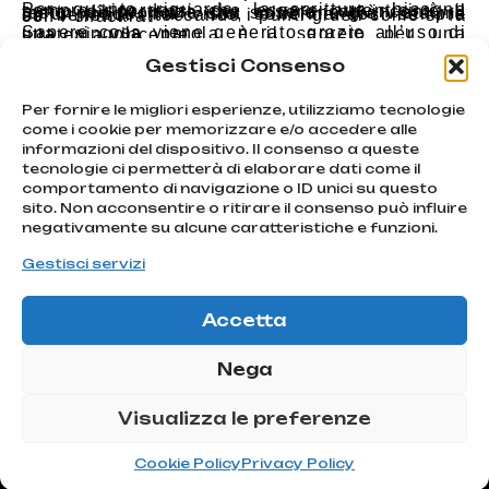
Per quanto riguarda la scrittura, bisogna sempre ricordarsi che essere autentici è il punto di partenza per essere convincenti. Il testo può proporre una soluzione già vista ma in un modo mai visto, soffermandosi sempre sui benefici e toccando i punti giusti come si fa con i chackra.
Sapere cosa viene generato grazie all’uso di una singola parola è il segreto per una strategia vincente.
Gestisci Consenso
PREVIOUS
NEXT
Come utilizzare i social media per promuovere un evento
Nemici-Amici: la carta stampata e i nuovi media.
Per fornire le migliori esperienze, utilizziamo tecnologie
come i cookie per memorizzare e/o accedere alle
informazioni del dispositivo. Il consenso a queste
tecnologie ci permetterà di elaborare dati come il
We chase
comportamento di navigazione o ID unici su questo
emotions
sito. Non acconsentire o ritirare il consenso può influire
Iscriviti
Via Montello, 80
negativamente su alcune caratteristiche e funzioni.
MONTEBELLUNA | TV
alla
info@atcommunication.it
Gestisci servizi
nostra
newsletter!
Accetta
@2025 ATCommunication
Iscriviti!
|
Privacy Policy
Nega
ATCOMMUNICATION SRL |
Via Montello 80, 31044
Visualizza le preferenze
Montebelluna (TV) – C.F
P.IVA: 04991280266
Cookie Policy
Privacy Policy