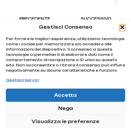
PRECEDENTE
SUCCESSIVO
Cinque Terre Passion Ride
River&Peaks
Gestisci Consenso
Per fornire le migliori esperienze, utilizziamo tecnologie
come i cookie per memorizzare e/o accedere alle
informazioni del dispositivo. Il consenso a queste
tecnologie ci permetterà di elaborare dati come il
We chase
comportamento di navigazione o ID unici su questo
emotions
sito. Non acconsentire o ritirare il consenso può influire
Iscriviti
Via Montello, 80
negativamente su alcune caratteristiche e funzioni.
MONTEBELLUNA | TV
alla
info@atcommunication.it
Gestisci servizi
nostra
newsletter!
Accetta
@2025 ATCommunication
Iscriviti!
|
Privacy Policy
Nega
ATCOMMUNICATION SRL |
Via Montello 80, 31044
Visualizza le preferenze
Montebelluna (TV) – C.F
P.IVA: 04991280266