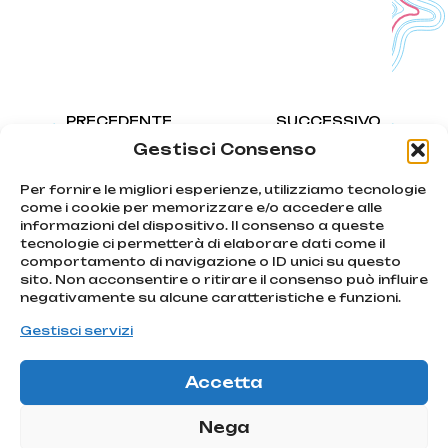
PRECEDENTE
SUCCESSIVO
Move Up
Soudal – Quick Step Team
Gestisci Consenso
Per fornire le migliori esperienze, utilizziamo tecnologie
come i cookie per memorizzare e/o accedere alle
informazioni del dispositivo. Il consenso a queste
tecnologie ci permetterà di elaborare dati come il
We chase
comportamento di navigazione o ID unici su questo
emotions
sito. Non acconsentire o ritirare il consenso può influire
Iscriviti
Via Montello, 80
negativamente su alcune caratteristiche e funzioni.
MONTEBELLUNA | TV
alla
info@atcommunication.it
Gestisci servizi
nostra
newsletter!
Accetta
@2025 ATCommunication
Iscriviti!
|
Privacy Policy
Nega
ATCOMMUNICATION SRL |