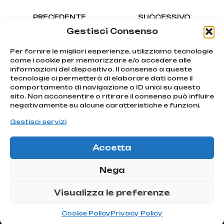
PRECEDENTE
SUCCESSIVO
Spazzol plastica
STORM
Gestisci Consenso
Per fornire le migliori esperienze, utilizziamo tecnologie
come i cookie per memorizzare e/o accedere alle
informazioni del dispositivo. Il consenso a queste
tecnologie ci permetterà di elaborare dati come il
We chase
comportamento di navigazione o ID unici su questo
emotions
sito. Non acconsentire o ritirare il consenso può influire
Iscriviti
Via Montello, 80
negativamente su alcune caratteristiche e funzioni.
MONTEBELLUNA | TV
alla
info@atcommunication.it
Gestisci servizi
nostra
newsletter!
Accetta
@2025 ATCommunication
Iscriviti!
|
Privacy Policy
Nega
ATCOMMUNICATION SRL |
Via Montello 80, 31044
Visualizza le preferenze
Montebelluna (TV) – C.F
P.IVA: 04991280266
Cookie Policy
Privacy Policy